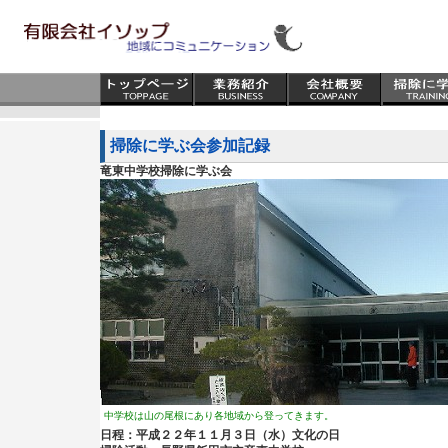
掃除に学ぶ会参加記録
竜東中学校掃除に学ぶ会
中学校は山の尾根にあり各地域から登ってきます。
日程：平成２２年１１月３日（水）文化の日