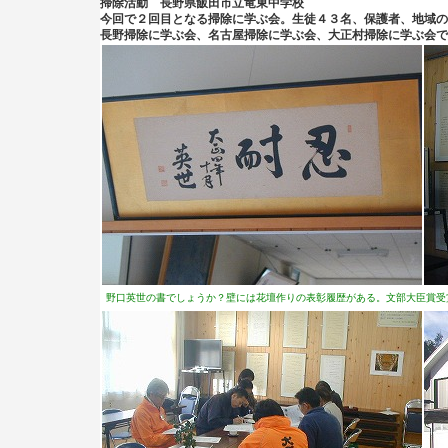
掃除活動 長野県飯田市立竜東中学校
今回で２回目となる掃除に学ぶ会。生徒４３名、保護者、地域の
長野掃除に学ぶ会、名古屋掃除に学ぶ会、大正村掃除に学ぶ会で
野口英世の書でしょうか？壁には花壇作りの表彰履歴がある。文部大臣賞受