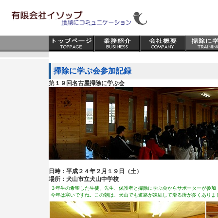
掃除に学ぶ会参加記録
第１９回名古屋掃除に学ぶ会
日時：平成２４年２月１９日（土）
場所：犬山市立犬山中学校
３年生の希望した生徒、先生、保護者と掃除に学ぶ会からサポーターが参加
今年は寒いですね。この朝は、犬山でも道路が凍結して滑る所が多くありま